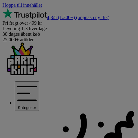
Hoppa till innehållet
4,3/5
(1.200+)
(öppnas i ny flik)
Fri fragt over 499 kr
Levering 1-3 hverdage
30 dages åbent køb
25.000+ artikler
Kategorier