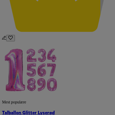
Mest populære
Talballon Glitter Lyserød