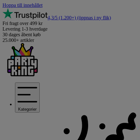
Hoppa till innehållet
4,3/5
(1.200+)
(öppnas i ny flik)
Fri fragt over 499 kr
Levering 1-3 hverdage
30 dages åbent køb
25.000+ artikler
Kategorier