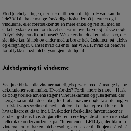
Find julebelysningen, der passer til netop dit hjem. Hvad kan du
lide? Vil du have mange forskellige lyskæder på juletræet og i
vinduerne, eller foretrækker du en mere enkel og ren stil med en
enkelt lyskæde rundt om træet i en varm hvid farve og måske nogle
få fyrfadslys rundt om i huset? Måske er du lidt af en juleelsker, der
slet ikke kan få nok og ender med at bruge hele årslønnen på julelys
og elregninger. Uanset hvad du er til, har vi ALT, hvad du behøver
for at lykkes med julebelysningen i dit hjem!
Julebelysning til vinduerne
Ved juletid skal alle vinduer naturligvis prydes med så mange lys og
dekorationer som muligt. Hvorfor det? Fordi "more is more". Husk
de obligatoriske adventsstager i vindueskarmen og julestjerner, der
hænger så smukt i december, for blot at nævne nogle få af de ting, vi
har fyldt vores sortiment med – alt for, at du kan gøre dit hjem lidt
hyggeligere at kigge ind i. Lyskæder i forskellige farvenuancer er
altid en god idé, hvis du går efter en mere legende stil, men man skal
heller ikke undervurdere et par "brændende"
LED-lys
, der blafrer i
vinternatten. Vi har en julebelysning, der passer til dit hjem, så gå på