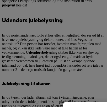
opdagelse i Partykings sortiment, og find inspiration til årets
julepynt
hos os!
Udendørs julebelysning
Er du nogensinde gået forbi et hus eller en lejlighed, der ser ud til at
have mere julebelysning og dekorationer, end Las Vegas har
neonskilte? Den person har forstået, hvordan man fejrer julen med
manér, og vi kan ikke lade være med at tage hatten af for
vedkommende.
Udendørsbelysning
skaber ikke kun en sjov og
festlig stemning i nabolaget, det er også en god måde at byde
gæsterne velkommen til julefesten på. Pust en kæmpe lysende
julemand op, pak hele huset ind i udendørs lyskæder og rejs juletræ
nummer 2 – det er jo trods alt kun jul én gang om året.
Julebelysning til altanen
Er du typen, der lader altanen stå tom i vintermånederne, eller
udnytter du dens fulde potentiale som plads til kvarterets flotteste
julelys og julepynt? At kigge op på en velpyntet altan med