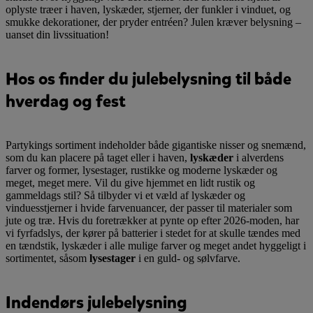
oplyste træer i haven, lyskæder, stjerner, der funkler i vinduet, og
smukke dekorationer, der pryder entréen? Julen kræver belysning –
uanset din livssituation!
Hos os finder du julebelysning til både
hverdag og fest
Partykings sortiment indeholder både gigantiske nisser og snemænd,
som du kan placere på taget eller i haven,
lyskæder
i alverdens
farver og former, lysestager, rustikke og moderne lyskæder og
meget, meget mere. Vil du give hjemmet en lidt rustik og
gammeldags stil? Så tilbyder vi et væld af lyskæder og
vinduesstjerner i hvide farvenuancer, der passer til materialer som
jute og træ. Hvis du foretrækker at pynte op efter 2026-moden, har
vi fyrfadslys, der kører på batterier i stedet for at skulle tændes med
en tændstik, lyskæder i alle mulige farver og meget andet hyggeligt i
sortimentet, såsom
lysestager
i en guld- og sølvfarve.
Indendørs julebelysning