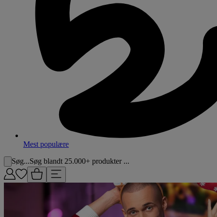
Mest populære
Søg...
Søg blandt 25.000+ produkter ...