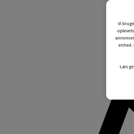
Vi bruge
oplevels
annonceri
enhed. 
Læs ge