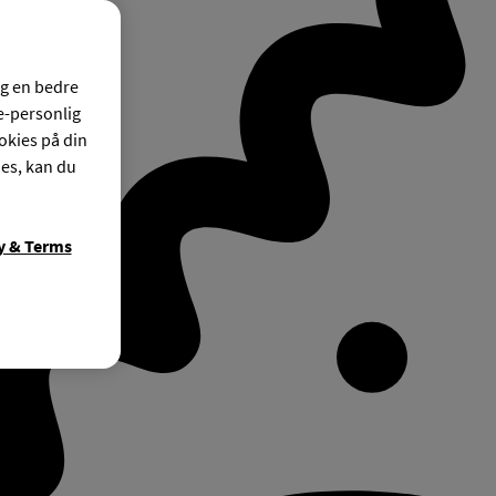
og en bedre
ke-personlig
okies på din
ies, kan du
y & Terms