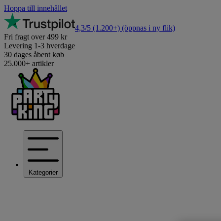
Hoppa till innehållet
4,3/5
(1.200+)
(öppnas i ny flik)
Fri fragt over 499 kr
Levering 1-3 hverdage
30 dages åbent køb
25.000+ artikler
Kategorier