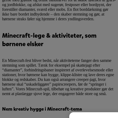
og jordblokke, og afslut med sugerør, festposer eller bordpynt, der
forestiller diamanter, sværd eller mobs. En flot borddækning gør
ikke bare bordet indbydende – den skaber stemning og gør, at
børnene straks føler sig hjemme i deres yndlingsverden.
Minecraft-lege & aktiviteter, som
børnene elsker
En Minecraft-fest bliver bedst, når aktiviteterne fanger den samme
stemning som spillet. Tænk for eksempel på skattejagt efter
“diamanter”, forhindringsbaner inspireret af overlevelsesmode eller
stationer, hvor børnene kan bygge, klippe-klistre og lave deres egne
blokke og redskaber. Du kan også arrangere creeper-jagt, hvor
børnene skal “uskadeliggøre” papirscreepers, før de “springer i
luften”. Vores Minecraft-spil, tilbehør og kreative produkter gør det
nemt at planlægge sjove lege, der engagerer både store og små.
Nem kreativ hygge i Minecraft-tema