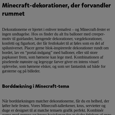
Minecraft-dekorationer, der forvandler
rummet
Dekorationerne er hjertet i enhver temafest – og Minecraft-fester er
ingen undtagelse. Hos os finder du alt fra balloner med creeper-
motiv til guirlander, hængende dekorationer, vægdekorationer,
konfetti og figurkort, der får festlokalet til at føles som en del af
spiluniverset. Placer gerne blok-inspirerede dekorationer rundt om
bordet, lav en “portal-indgang” med balloner, eller stil store
papkasser frem, som børnene kan lege med. Kombinationen af
pixelerede mønstre og legesyge farver giver en intens visuel
oplevelse, som børnene elsker, og som ser fantastisk ud både for
gæsterne og på billeder.
Borddækning i Minecraft-tema
Når borddækningen matcher dekorationerne, får du en helhed, der
løfter hele festen. Vores Minecraft-tallerkener, krus, servietter og
duge er designet til at matche temaets grafik perfekt. Kombinér
gerne med grønne og brune basisfarver for at skabe følelsen af græs-