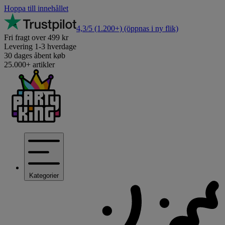
Hoppa till innehållet
4,3/5
(1.200+)
(öppnas i ny flik)
Fri fragt over 499 kr
Levering 1-3 hverdage
30 dages åbent køb
25.000+ artikler
Kategorier