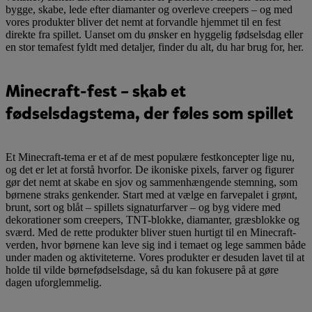
bygge, skabe, lede efter diamanter og overleve creepers – og med
vores produkter bliver det nemt at forvandle hjemmet til en fest
direkte fra spillet. Uanset om du ønsker en hyggelig fødselsdag eller
en stor temafest fyldt med detaljer, finder du alt, du har brug for, her.
Minecraft-fest – skab et
fødselsdagstema, der føles som spillet
Et Minecraft-tema er et af de mest populære festkoncepter lige nu,
og det er let at forstå hvorfor. De ikoniske pixels, farver og figurer
gør det nemt at skabe en sjov og sammenhængende stemning, som
børnene straks genkender. Start med at vælge en farvepalet i grønt,
brunt, sort og blåt – spillets signaturfarver – og byg videre med
dekorationer som creepers, TNT-blokke, diamanter, græsblokke og
sværd. Med de rette produkter bliver stuen hurtigt til en Minecraft-
verden, hvor børnene kan leve sig ind i temaet og lege sammen både
under maden og aktiviteterne. Vores produkter er desuden lavet til at
holde til vilde børnefødselsdage, så du kan fokusere på at gøre
dagen uforglemmelig.