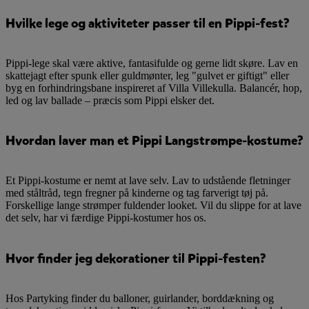
Hvilke lege og aktiviteter passer til en Pippi-fest?
Pippi-lege skal være aktive, fantasifulde og gerne lidt skøre. Lav en
skattejagt efter spunk eller guldmønter, leg "gulvet er giftigt" eller
byg en forhindringsbane inspireret af Villa Villekulla. Balancér, hop,
led og lav ballade – præcis som Pippi elsker det.
Hvordan laver man et Pippi Langstrømpe-kostume?
Et Pippi-kostume er nemt at lave selv. Lav to udstående fletninger
med ståltråd, tegn fregner på kinderne og tag farverigt tøj på.
Forskellige lange strømper fuldender looket. Vil du slippe for at lave
det selv, har vi færdige Pippi-kostumer hos os.
Hvor finder jeg dekorationer til Pippi-festen?
Hos Partyking finder du balloner, guirlander, borddækning og