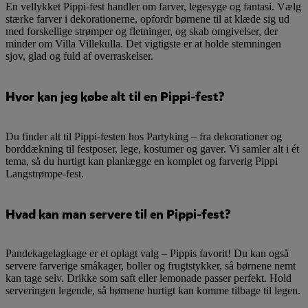
En vellykket Pippi-fest handler om farver, legesyge og fantasi. Vælg
stærke farver i dekorationerne, opfordr børnene til at klæde sig ud
med forskellige strømper og fletninger, og skab omgivelser, der
minder om Villa Villekulla. Det vigtigste er at holde stemningen
sjov, glad og fuld af overraskelser.
Hvor kan jeg købe alt til en Pippi-fest?
Du finder alt til Pippi-festen hos Partyking – fra dekorationer og
borddækning til festposer, lege, kostumer og gaver. Vi samler alt i ét
tema, så du hurtigt kan planlægge en komplet og farverig Pippi
Langstrømpe-fest.
Hvad kan man servere til en Pippi-fest?
Pandekagelagkage er et oplagt valg – Pippis favorit! Du kan også
servere farverige småkager, boller og frugtstykker, så børnene nemt
kan tage selv. Drikke som saft eller lemonade passer perfekt. Hold
serveringen legende, så børnene hurtigt kan komme tilbage til legen.