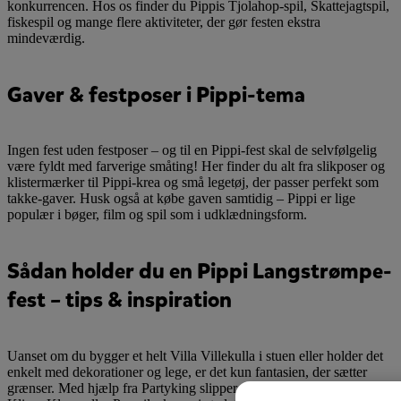
konkurrencen. Hos os finder du Pippis Tjolahop-spil, Skattejagtspil,
fiskespil og mange flere aktiviteter, der gør festen ekstra
mindeværdig.
Gaver & festposer i Pippi-tema
Ingen fest uden festposer – og til en Pippi-fest skal de selvfølgelig
være fyldt med farverige småting! Her finder du alt fra slikposer og
klistermærker til Pippi-krea og små legetøj, der passer perfekt som
takke-gaver. Husk også at købe gaven samtidig – Pippi er lige
populær i bøger, film og spil som i udklædningsform.
Sådan holder du en Pippi Langstrømpe-
fest – tips & inspiration
Uanset om du bygger et helt Villa Villekulla i stuen eller holder det
enkelt med dekorationer og lege, er det kun fantasien, der sætter
grænser. Med hjælp fra Partyking slipper du for at føle dig som