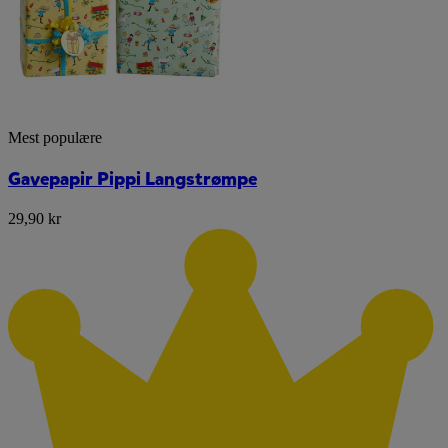
Mest populære
Gavepapir Pippi Langstrømpe
29,90 kr