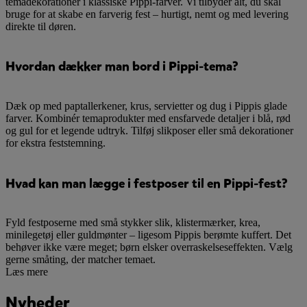
temadekorationer i klassiske Pippi-farver. Vi tilbyder alt, du skal
bruge for at skabe en farverig fest – hurtigt, nemt og med levering
direkte til døren.
Hvordan dækker man bord i Pippi-tema?
Dæk op med paptallerkener, krus, servietter og dug i Pippis glade
farver. Kombinér temaprodukter med ensfarvede detaljer i blå, rød
og gul for et legende udtryk. Tilføj slikposer eller små dekorationer
for ekstra feststemning.
Hvad kan man lægge i festposer til en Pippi-fest?
Fyld festposerne med små stykker slik, klistermærker, krea,
minilegetøj eller guldmønter – ligesom Pippis berømte kuffert. Det
behøver ikke være meget; børn elsker overraskelseseffekten. Vælg
gerne småting, der matcher temaet.
Læs mere
Nyheder