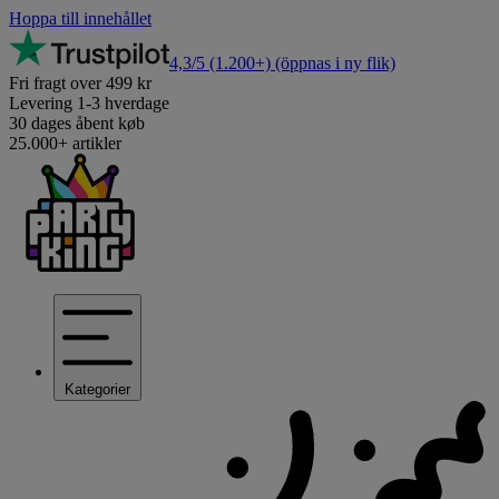
Hoppa till innehållet
4,3/5
(1.200+)
(öppnas i ny flik)
Fri fragt over 499 kr
Levering 1-3 hverdage
30 dages åbent køb
25.000+ artikler
Kategorier