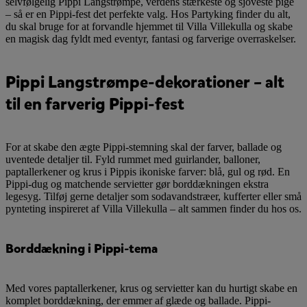
selvfølgelig Pippi Langstrømpe, verdens stærkeste og sjoveste pige
– så er en Pippi-fest det perfekte valg. Hos Partyking finder du alt,
du skal bruge for at forvandle hjemmet til Villa Villekulla og skabe
en magisk dag fyldt med eventyr, fantasi og farverige overraskelser.
Pippi Langstrømpe-dekorationer – alt
til en farverig Pippi-fest
For at skabe den ægte Pippi-stemning skal der farver, ballade og
uventede detaljer til. Fyld rummet med guirlander, balloner,
paptallerkener og krus i Pippis ikoniske farver: blå, gul og rød. En
Pippi-dug og matchende servietter gør borddækningen ekstra
legesyg. Tilføj gerne detaljer som sodavandstræer, kufferter eller små
pynteting inspireret af Villa Villekulla – alt sammen finder du hos os.
Borddækning i Pippi-tema
Med vores paptallerkener, krus og servietter kan du hurtigt skabe en
komplet borddækning, der emmer af glæde og ballade. Pippi-