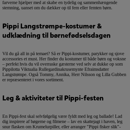
farverne hjælper med at skabe en tydelig og sammenhængende
stemning, uanset om du dækker op til fem eller femten børn.
Pippi Langstrømpe-kostumer &
udklædning til børnefødselsdagen
Vil du gå all in på temaet? Så er Pippi-kostumer, parykker og sjove
accessories et must. Her finder du kostumer til både børn og voksne
– perfekt hvis du vil overraske gæsterne ved selv at dukke op som
Pippilotta Viktualia Rullegardinakrusemynte Efraimsdatter
Langstrømpe. Også Tommy, Annika, Herr Nilsson og Lilla Gubben
er repræsenteret i vores sortiment.
Leg & aktiviteter til Pippi-festen
En Pippi-fest skal selvfølgelig være fyldt med leg og ballade! Lad
dig inspirere af bøgerne og filmene – lav en skattejagt i haven, leg
snur flasken om Krumelurpiller, eller arranger "Pippi fisker slik"-