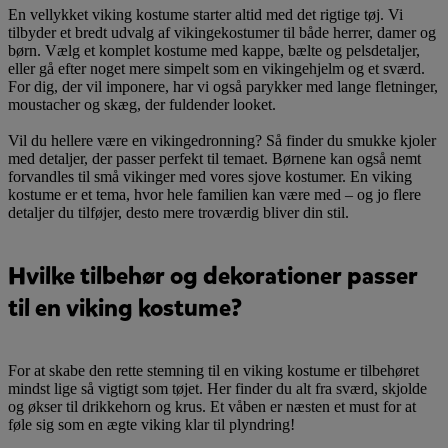
En vellykket viking kostume starter altid med det rigtige tøj. Vi
tilbyder et bredt udvalg af vikingekostumer til både herrer, damer og
børn. Vælg et komplet kostume med kappe, bælte og pelsdetaljer,
eller gå efter noget mere simpelt som en vikingehjelm og et sværd.
For dig, der vil imponere, har vi også parykker med lange fletninger,
moustacher og skæg, der fuldender looket.
Vil du hellere være en vikingedronning? Så finder du smukke kjoler
med detaljer, der passer perfekt til temaet. Børnene kan også nemt
forvandles til små vikinger med vores sjove kostumer. En viking
kostume er et tema, hvor hele familien kan være med – og jo flere
detaljer du tilføjer, desto mere troværdig bliver din stil.
Hvilke tilbehør og dekorationer passer
til en viking kostume?
For at skabe den rette stemning til en viking kostume er tilbehøret
mindst lige så vigtigt som tøjet. Her finder du alt fra sværd, skjolde
og økser til drikkehorn og krus. Et våben er næsten et must for at
føle sig som en ægte viking klar til plyndring!