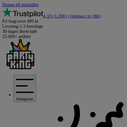
Hoppa till innehållet
4,3/5
(1.200+)
(öppnas i ny flik)
Fri fragt over 499 kr
Levering 1-3 hverdage
30 dages åbent køb
25.000+ artikler
Kategorier