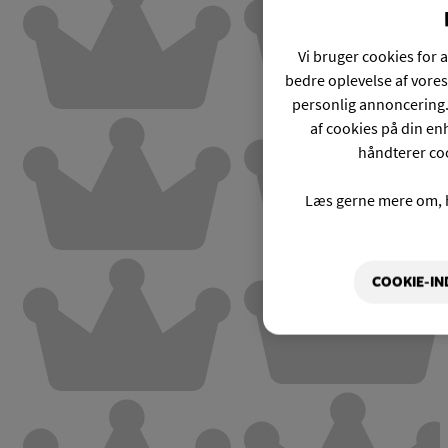
Vi bruger cookies for a
bedre oplevelse af vores
personlig annoncering.
af cookies på din enh
håndterer coo
Læs gerne mere om, 
COOKIE-IN