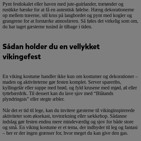
Pynt festlokalet eller haven med jute-guirlander, trætønder og
rustikke bænke for at få en autentisk følelse. Hæng dekorationerne
op mellem træerne, stil krus på langbordet og pynt med kogler og
grangrene for at forstærke atmosfæren. Så føles det virkelig som om,
du har taget gæsterne tusind år tilbage i tiden.
Sådan holder du en vellykket
vikingefest
En viking kostume handler ikke kun om kostumer og dekorationer –
maden og aktiviteterne gør festen komplet. Server spareribs,
kyllingelår eller suppe med brød, og fyld krusene med mjød, øl eller
tyttebærdrik. Til dessert kan du lave sjov med “Blåtands
plyndringsis” eller stegte æbler.
Når det er tid til lege, kan du invitere gæsterne til vikinginspirerede
aktiviteter som øksekast, tovtrækning eller sækkehop. Sådanne
indslag gør festen endnu mere mindeværdig og sjov for både store
og små. En viking kostume er et tema, der indbyder til leg og fantasi
– her er der ingen grænser for, hvor meget du kan give den gas.