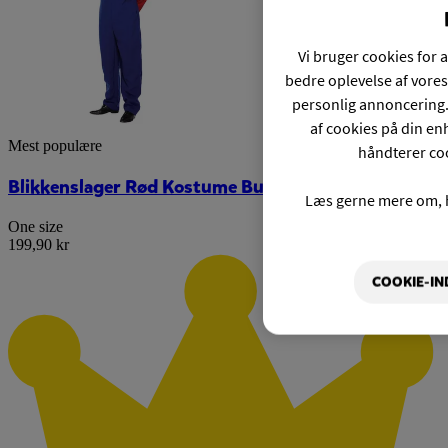
Vi bruger cookies for a
bedre oplevelse af vores
personlig annoncering.
af cookies på din enh
Mest populære
håndterer coo
Blikkenslager Rød Kostume Budget
Læs gerne mere om, 
One size
199,90 kr
COOKIE-IN