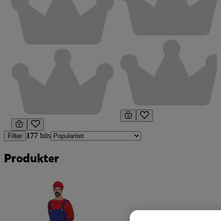
177
hits
Filter
Produkter