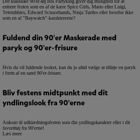
Det klassiske 90'er-tøj hos Partyking giver dig mulighed for at
entrere festen som en af de kære Spice Girls, Mario eller Luigi,
Teletubbies, Edward Scissorhands, Ninja Turtles eller hvorfor ikke
som en af "Baywatch"-karaktererne?
Fuldend din 90'er Maskerade med
paryk og 90'er-frisure
Hvis du vil fuldende looket, kan du jo altid vælge at tilføje en paryk
i form af en sand 90'er-frisure.
Bliv festens midtpunkt med dit
yndlingslook fra 90'erne
Ankom til udklædningsfesten som din yndlingskarakter eller i dit
favorittøj fra 90'erne!
Læs mere