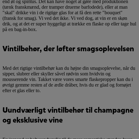
end øl og spiritus. Det kan have noget at gøre med produktionen
(tænk franskmænd, der tramper druerne barfodede), eller at man
"skal" drikke vin i de rigtige glas for at få den rette "bouquet"
(fransk for smag). Vi ved det ikke. Vi ved dog, at vin er en skøn
drik, og at det er super hyggeligt at trække en flaske op eller tage hul
på en bag-in-box.
Vintilbehør, der løfter smagsoplevelsen
Med det rigtige vintilbehør kan du højne din smagsoplevelse, når du
sipper, slubrer eller skyller såvel rødvin som hvidvin og
mousserende vin. Takket være vores smarte flaskepropper kan du i
øvrigt gemme resten af de ædle dråber, hvis du er glad og fornøjet
efter et glas eller to.
Uundværligt vintilbehør til champagne
og eksklusive vine