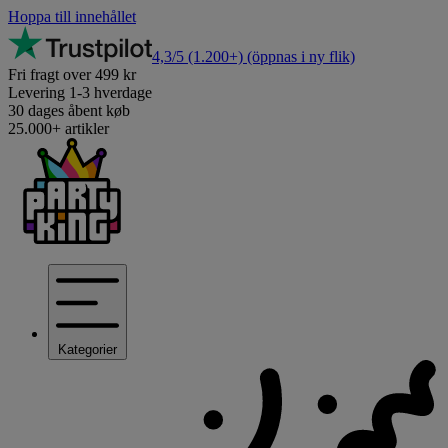
Hoppa till innehållet
4,3/5
(1.200+)
(öppnas i ny flik)
Fri fragt over 499 kr
Levering 1-3 hverdage
30 dages åbent køb
25.000+ artikler
Kategorier