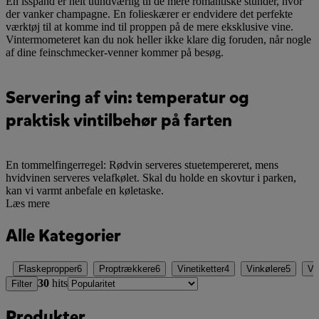
En isspand er helt uundværlig til de mere romantiske stunder, hvor
der vanker champagne. En folieskærer er endvidere det perfekte
værktøj til at komme ind til proppen på de mere eksklusive vine.
Vintermometeret kan du nok heller ikke klare dig foruden, når nogle
af dine feinschmecker-venner kommer på besøg.
Servering af vin: temperatur og
praktisk vintilbehør på farten
En tommelfingerregel: Rødvin serveres stuetempereret, mens
hvidvinen serveres velafkølet. Skal du holde en skovtur i parken,
kan vi varmt anbefale en køletaske.
Læs mere
Alle Kategorier
Flaskepropper
6
Proptrækkere
6
Vinetiketter
4
Vinkølere
5
Vin
30
hits
Filter
Produkter