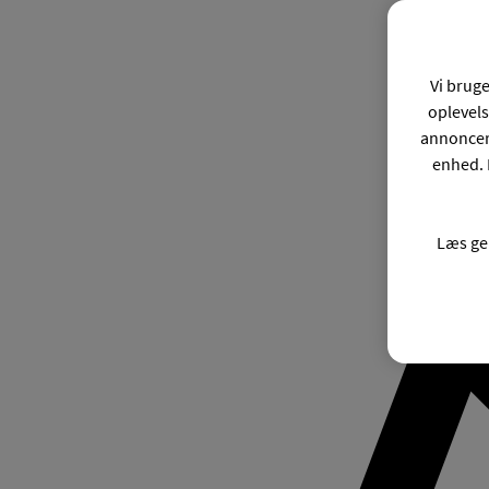
Vi bruge
oplevels
annonceri
enhed. 
Læs ge