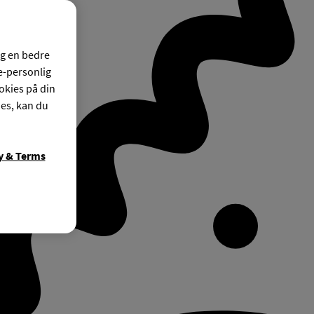
og en bedre
ke-personlig
okies på din
ies, kan du
y & Terms