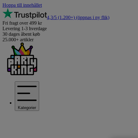
Hoppa till innehållet
4,3/5
(1.200+)
(öppnas i ny flik)
Fri fragt over 499 kr
Levering 1-3 hverdage
30 dages åbent køb
25.000+ artikler
Kategorier