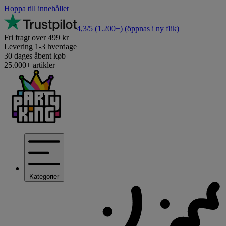
Hoppa till innehållet
4,3/5
(1.200+)
(öppnas i ny flik)
Fri fragt over 499 kr
Levering 1-3 hverdage
30 dages åbent køb
25.000+ artikler
Kategorier