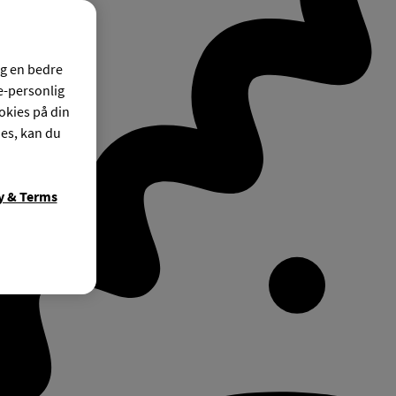
og en bedre
ke-personlig
okies på din
ies, kan du
y & Terms