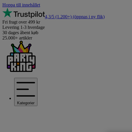
Hoppa till innehållet
4,3/5
(1.200+)
(öppnas i ny flik)
Fri fragt over 499 kr
Levering 1-3 hverdage
30 dages åbent køb
25.000+ artikler
Kategorier