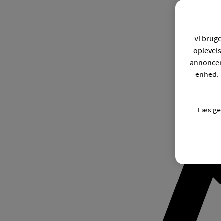
Vi bruge
oplevels
annonceri
enhed. 
Læs ge