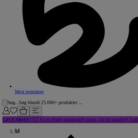
Mest populære
Søg...
Søg blandt 25.000+ produkter ...
GIVEAWAY!
🏳️‍🌈 Få en Pride-sminkestift gratis, når du handler! Gæl