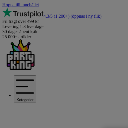
Hoppa till innehållet
4,3/5
(1.200+)
(öppnas i ny flik)
Fri fragt over 499 kr
Levering 1-3 hverdage
30 dages åbent køb
25.000+ artikler
Kategorier