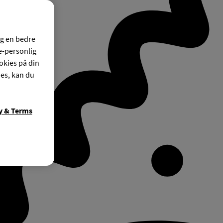
og en bedre
ke-personlig
okies på din
ies, kan du
y & Terms