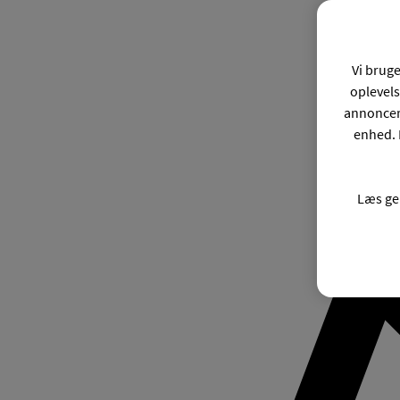
Vi bruge
oplevels
annonceri
enhed. 
Læs ge