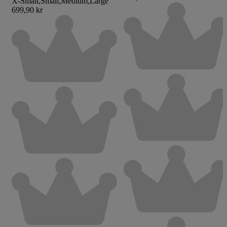
X-Small
,
Small
,
Medium
,
Large
699,90 kr