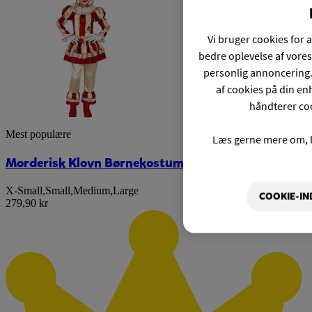
Vi bruger cookies for a
bedre oplevelse af vores
personlig annoncering.
af cookies på din enh
håndterer coo
Mest populære
Læs gerne mere om, 
Morderisk Klovn Børnekostume
X-Small
,
Small
,
Medium
,
Large
COOKIE-IN
279,90 kr