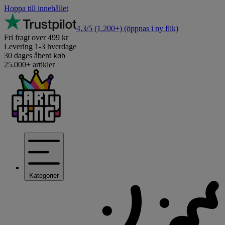
Hoppa till innehållet
4,3/5
(1.200+)
(öppnas i ny flik)
Fri fragt over 499 kr
Levering 1-3 hverdage
30 dages åbent køb
25.000+ artikler
Kategorier