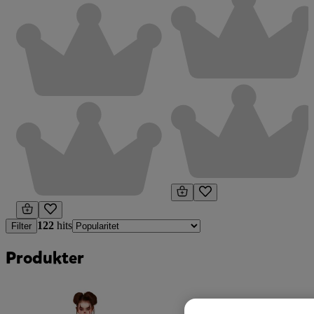
122
hits
Filter
Produkter