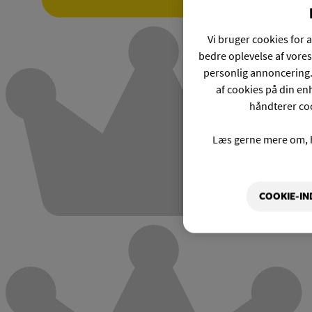
Vi bruger cookies for a
bedre oplevelse af vores
personlig annoncering.
af cookies på din enh
håndterer coo
Læs gerne mere om, 
COOKIE-IN