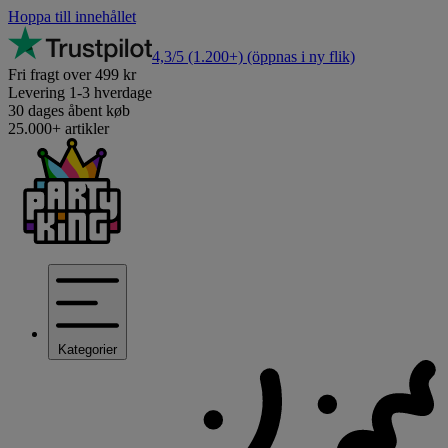
Hoppa till innehållet
4,3/5
(1.200+)
(öppnas i ny flik)
Fri fragt over 499 kr
Levering 1-3 hverdage
30 dages åbent køb
25.000+ artikler
Kategorier