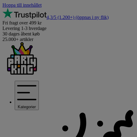
Hoppa till innehållet
4,3/5
(1.200+)
(öppnas i ny flik)
Fri fragt over 499 kr
Levering 1-3 hverdage
30 dages åbent køb
25.000+ artikler
Kategorier