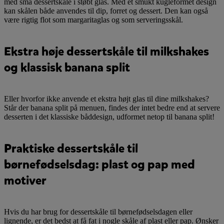
med små dessertskåle i støbt glas. Med et smukt kugleformet design
kan skålen både anvendes til dip, forret og dessert. Den kan også
være rigtig flot som margaritaglas og som serveringsskål.
Ekstra høje dessertskåle til milkshakes
og klassisk banana split
Eller hvorfor ikke anvende et ekstra højt glas til dine milkshakes?
Står der banana split på menuen, findes der intet bedre end at servere
desserten i det klassiske båddesign, udformet netop til banana split!
Praktiske dessertskåle til
børnefødselsdag: plast og pap med
motiver
Hvis du har brug for dessertskåle til børnefødselsdagen eller
lignende, er det bedst at få fat i nogle skåle af plast eller pap. Ønsker