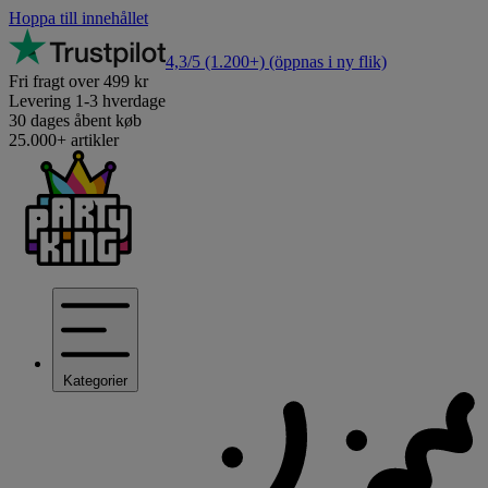
Hoppa till innehållet
4,3/5
(1.200+)
(öppnas i ny flik)
Fri fragt over 499 kr
Levering 1-3 hverdage
30 dages åbent køb
25.000+ artikler
Kategorier