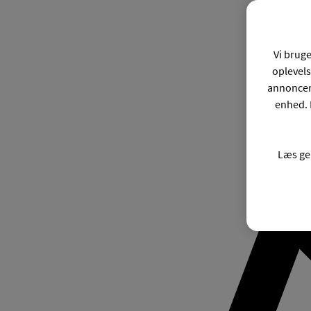
Vi bruge
oplevels
annonceri
enhed. 
Læs ge