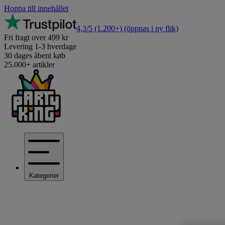
Hoppa till innehållet
4,3/5
(1.200+)
(öppnas i ny flik)
Fri fragt over 499 kr
Levering 1-3 hverdage
30 dages åbent køb
25.000+ artikler
Kategorier