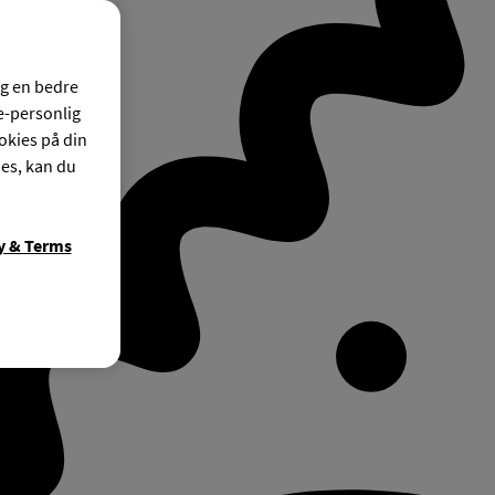
og en bedre
ke-personlig
okies på din
ies, kan du
y & Terms