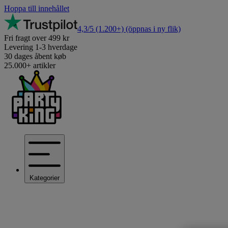
Hoppa till innehållet
4,3/5
(1.200+)
(öppnas i ny flik)
Fri fragt over 499 kr
Levering 1-3 hverdage
30 dages åbent køb
25.000+ artikler
Kategorier