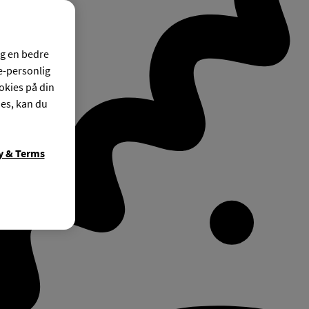
og en bedre
ke-personlig
okies på din
ies, kan du
y & Terms