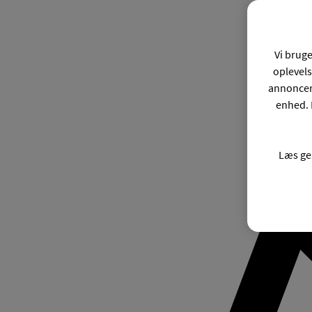
Vi bruge
oplevels
annonceri
enhed. 
Læs ge