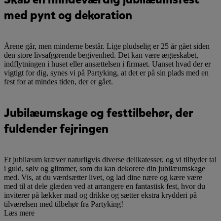
med pynt og dekoration
Årene går, men minderne består. Lige pludselig er 25 år gået siden
den store livsafgørende begivenhed. Det kan være ægteskabet,
indflytningen i huset eller ansættelsen i firmaet. Uanset hvad der er
vigtigt for dig, synes vi på Partyking, at det er på sin plads med en
fest for at mindes tiden, der er gået.
Jubilæumskage og festtilbehør, der
fuldender fejringen
Et jubilæum kræver naturligvis diverse delikatesser, og vi tilbyder tal
i guld, sølv og glimmer, som du kan dekorere din jubilæumskage
med. Vis, at du værdsætter livet, og lad dine nære og kære være
med til at dele glæden ved at arrangere en fantastisk fest, hvor du
inviterer på lækker mad og drikke og sætter ekstra krydderi på
tilværelsen med tilbehør fra Partyking!
Læs mere