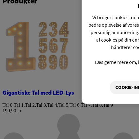
Produkter
Vi bruger cookies for a
bedre oplevelse af vores
personlig annoncering.
af cookies på din enh
håndterer coo
Læs gerne mere om, 
COOKIE-IN
Gigantiske Tal med LED-Lys
Tal 0
,
Tal 1
,
Tal 2
,
Tal 3
,
Tal 4
,
Tal 5
,
Tal 6
,
Tal 7
,
Tal 8
,
Tal 9
199,90 kr