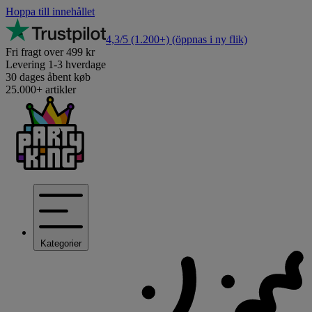
Hoppa till innehållet
4,3/5
(1.200+)
(öppnas i ny flik)
Fri fragt over 499 kr
Levering 1-3 hverdage
30 dages åbent køb
25.000+ artikler
Kategorier