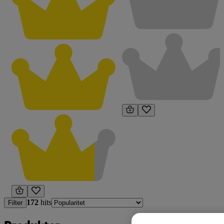
172
hits
Filter