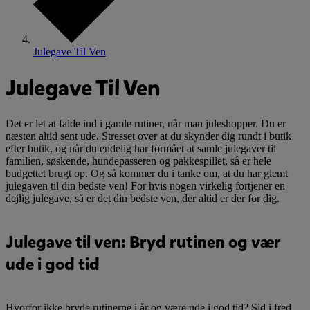
Julegave Til Ven
Julegave Til Ven
Det er let at falde ind i gamle rutiner, når man juleshopper. Du er
næsten altid sent ude. Stresset over at du skynder dig rundt i butik
efter butik, og når du endelig har formået at samle julegaver til
familien, søskende, hundepasseren og pakkespillet, så er hele
budgettet brugt op. Og så kommer du i tanke om, at du har glemt
julegaven til din bedste ven! For hvis nogen virkelig fortjener en
dejlig julegave, så er det din bedste ven, der altid er der for dig.
Julegave til ven: Bryd rutinen og vær
ude i god tid
Hvorfor ikke bryde rutinerne i år og være ude i god tid? Sid i fred