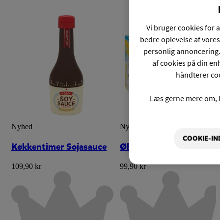
Vi bruger cookies for a
bedre oplevelse af vores
personlig annoncering.
af cookies på din enh
håndterer coo
Læs gerne mere om, 
Nyhed
Nyhed
COOKIE-IN
Køkkentimer Sojasauce
Ølkrus med Stickers
109,90 kr
99,90 kr