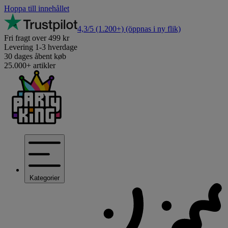
Hoppa till innehållet
4,3/5
(1.200+)
(öppnas i ny flik)
Fri fragt over 499 kr
Levering 1-3 hverdage
30 dages åbent køb
25.000+ artikler
Kategorier