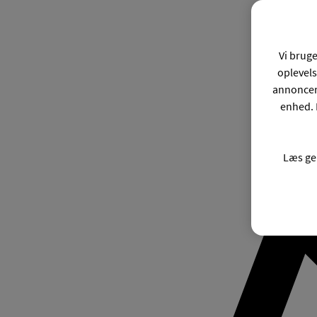
Vi bruge
oplevels
annonceri
enhed. 
Læs ge