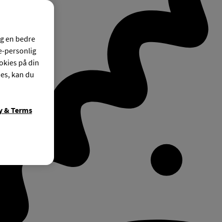
og en bedre
ke-personlig
okies på din
ies, kan du
y & Terms