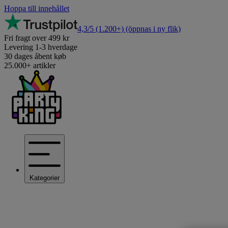
Hoppa till innehållet
4,3/5
(1.200+)
(öppnas i ny flik)
Fri fragt over 499 kr
Levering 1-3 hverdage
30 dages åbent køb
25.000+ artikler
Kategorier