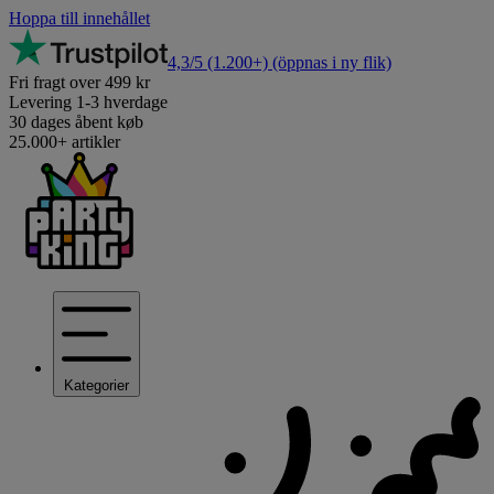
Hoppa till innehållet
4,3/5
(1.200+)
(öppnas i ny flik)
Fri fragt over 499 kr
Levering 1-3 hverdage
30 dages åbent køb
25.000+ artikler
Kategorier