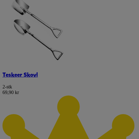
Teskeer Skovl
2-stk
69,90 kr