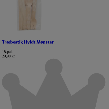
Træbestik Hvidt Mønster
18-pak
29,90 kr