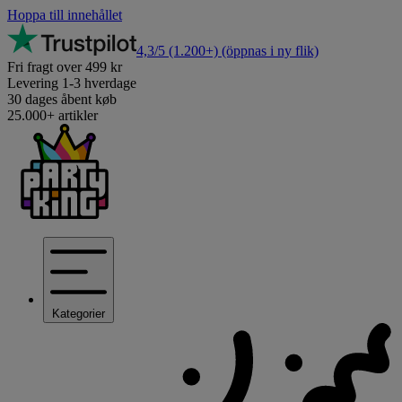
Hoppa till innehållet
4,3/5
(1.200+)
(öppnas i ny flik)
Fri fragt over 499 kr
Levering 1-3 hverdage
30 dages åbent køb
25.000+ artikler
Kategorier