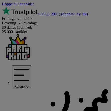
Hoppa till innehållet
4,3/5
(1.200+)
(öppnas i ny flik)
Fri fragt over 499 kr
Levering 1-3 hverdage
30 dages åbent køb
25.000+ artikler
Kategorier