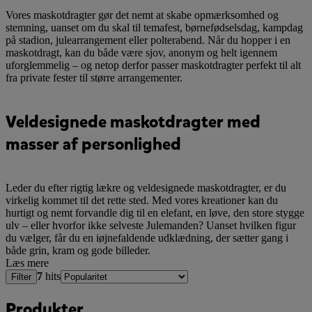
Vores maskotdragter gør det nemt at skabe opmærksomhed og
stemning, uanset om du skal til temafest, børnefødselsdag, kampdag
på stadion, julearrangement eller polterabend. Når du hopper i en
maskotdragt, kan du både være sjov, anonym og helt igennem
uforglemmelig – og netop derfor passer maskotdragter perfekt til alt
fra private fester til større arrangementer.
Veldesignede maskotdragter med
masser af personlighed
Leder du efter rigtig lækre og veldesignede maskotdragter, er du
virkelig kommet til det rette sted. Med vores kreationer kan du
hurtigt og nemt forvandle dig til en elefant, en løve, den store stygge
ulv – eller hvorfor ikke selveste Julemanden? Uanset hvilken figur
du vælger, får du en iøjnefaldende udklædning, der sætter gang i
både grin, kram og gode billeder.
Læs mere
7
hits
Filter
Produkter