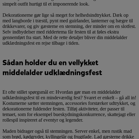
simpelt outfit hurtigt til et imponerende look.
Dekorationerne gør lige så meget for helhedsindtrykket. Dæk op
med langborde i træstil, pynt med guirlander, lanterner og bægre til
drikkevarer, og giv gæsterne en stemning, der minder om en slotfest.
Selv indbydelser med riddertema får festen til at føles ekstra
gennemført fra start. Med de rette detaljer bliver din middelalder
udklædningsfest en rejse tilbage i tiden.
Sådan holder du en vellykket
middelalder udklædningsfest
Et ofte stillet spørgsmål er: Hvordan gør man en middelalder
udklædningsfest til en mindeværdig fest? Svaret er enkelt – gå all in!
Kostumerne sætter stemningen, accessories forstærker udtrykket, og
dekorationerne fuldender festen. Tilføj aktiviteter, der passer til
temaet, som for eksempel bueskydningskonkurrence, skattejagt eller
rollespil inspireret af eventyr og legender.
Maden bidrager også til stemningen. Server enkel, men rustik mad
som brød, kødgryder, kyllingelår og frugtfade. Lad gæsterne drikke