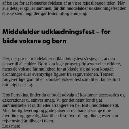
af bægre for at forstærke følelsen af at være rejst tilbage i tiden. Når
alle detaljer spiller sammen, får din middelalder udklædningsfest den
episke stemning, der gør festen uforglemmelig.
Middelalder udklædningsfest – for
både voksne og børn
Det, der gør en middelalder udklædningsfest så sjov, er, at den
passer til alle aldre. Børn kan lege prinser, prinsesser eller riddere,
mens de voksne får mulighed for at klæde sig ud som konger,
dronninger eller eventyrlige figurer fra sagnverdenen. Temaet
fungerer lige godt til en storslået voksenfest som til en fantasifuld
børnefødselsdag.
Hos Partyking finder du et bredt udvalg af kostumer, accessories og
dekorationer til enhver smag. Vi gør det nemt for dig at
sammensætte et outfit eller arrangere en hel fest i middelalderstil.
Med hurtig levering og gode priser er det bare at vælge dine
favoritter og gøre dig klar til en fest, hvor du og dine gæster kan
rejse tusind år tilbage i tiden.
Læs mere