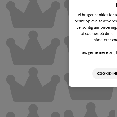
Vi bruger cookies for a
bedre oplevelse af vores
personlig annoncering.
af cookies på din enh
håndterer coo
Læs gerne mere om, 
COOKIE-IN