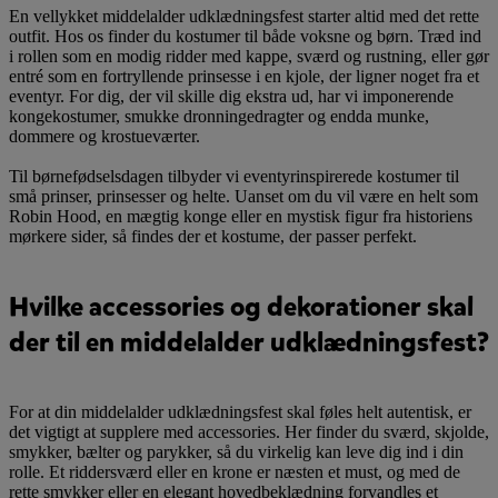
En vellykket middelalder udklædningsfest starter altid med det rette
outfit. Hos os finder du kostumer til både voksne og børn. Træd ind
i rollen som en modig ridder med kappe, sværd og rustning, eller gør
entré som en fortryllende prinsesse i en kjole, der ligner noget fra et
eventyr. For dig, der vil skille dig ekstra ud, har vi imponerende
kongekostumer, smukke dronningedragter og endda munke,
dommere og krostueværter.
Til børnefødselsdagen tilbyder vi eventyrinspirerede kostumer til
små prinser, prinsesser og helte. Uanset om du vil være en helt som
Robin Hood, en mægtig konge eller en mystisk figur fra historiens
mørkere sider, så findes der et kostume, der passer perfekt.
Hvilke accessories og dekorationer skal
der til en middelalder udklædningsfest?
For at din middelalder udklædningsfest skal føles helt autentisk, er
det vigtigt at supplere med accessories. Her finder du sværd, skjolde,
smykker, bælter og parykker, så du virkelig kan leve dig ind i din
rolle. Et riddersværd eller en krone er næsten et must, og med de
rette smykker eller en elegant hovedbeklædning forvandles et