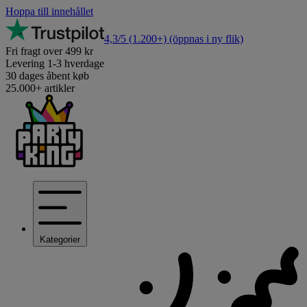
Hoppa till innehållet
4,3/5
(1.200+)
(öppnas i ny flik)
Fri fragt over 499 kr
Levering 1-3 hverdage
30 dages åbent køb
25.000+ artikler
Kategorier