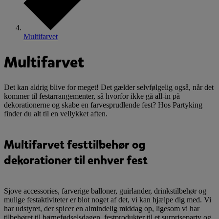
Multifarvet
Multifarvet
Det kan aldrig blive for meget! Det gælder selvfølgelig også, når det
kommer til festarrangementer, så hvorfor ikke gå all-in på
dekorationerne og skabe en farvesprudlende fest? Hos Partyking
finder du alt til en vellykket aften.
Multifarvet festtilbehør og
dekorationer til enhver fest
Sjove accessories, farverige balloner, guirlander, drinkstilbehør og
mulige festaktiviteter er blot noget af det, vi kan hjælpe dig med. Vi
har udstyret, der spicer en almindelig middag op, ligesom vi har
tilbehøret til børnefødselsdagen, festprodukter til et surpriseparty og