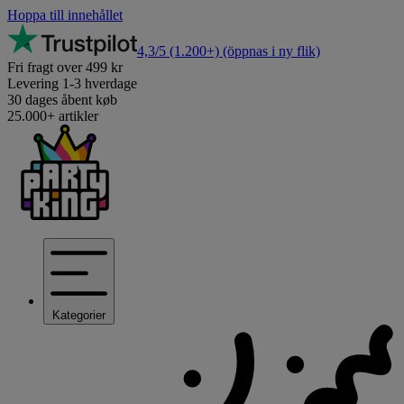
Hoppa till innehållet
4,3/5
(1.200+)
(öppnas i ny flik)
Fri fragt over 499 kr
Levering 1-3 hverdage
30 dages åbent køb
25.000+ artikler
Kategorier