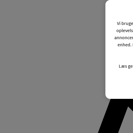
Vi bruge
oplevels
annonceri
enhed. 
Læs ge