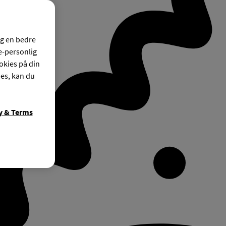
og en bedre
ke-personlig
okies på din
ies, kan du
y & Terms