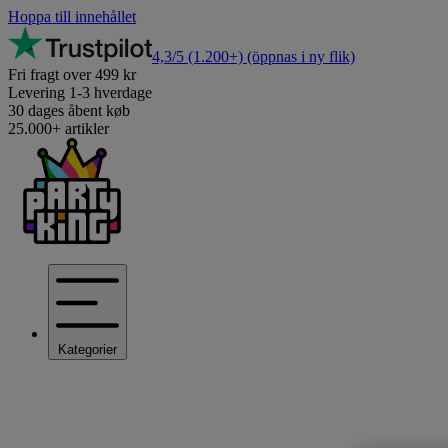
Hoppa till innehållet
4,3/5
(1.200+)
(öppnas i ny flik)
Fri fragt over 499 kr
Levering 1-3 hverdage
30 dages åbent køb
25.000+ artikler
Kategorier