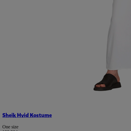
Sheik Hvid Kostume
One size