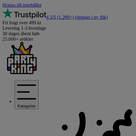
Hoppa till innehållet
4,3/5
(1.200+)
(öppnas i ny flik)
Fri fragt over 499 kr
Levering 1-3 hverdage
30 dages åbent køb
25.000+ artikler
Kategorier