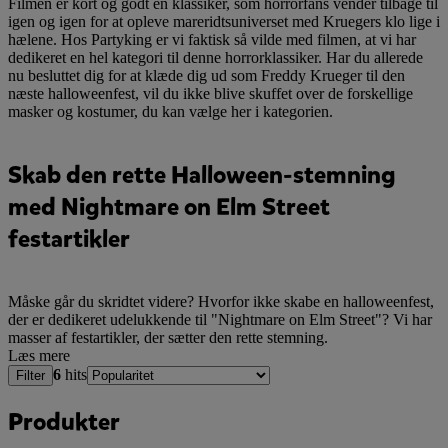
Filmen er kort og godt en klassiker, som horrorfans vender tilbage til
igen og igen for at opleve mareridtsuniverset med Kruegers klo lige i
hælene. Hos Partyking er vi faktisk så vilde med filmen, at vi har
dedikeret en hel kategori til denne horrorklassiker. Har du allerede
nu besluttet dig for at klæde dig ud som Freddy Krueger til den
næste halloweenfest, vil du ikke blive skuffet over de forskellige
masker og kostumer, du kan vælge her i kategorien.
Skab den rette Halloween-stemning
med Nightmare on Elm Street
festartikler
Måske går du skridtet videre? Hvorfor ikke skabe en halloweenfest,
der er dedikeret udelukkende til "Nightmare on Elm Street"? Vi har
masser af festartikler, der sætter den rette stemning.
Læs mere
6
hits
Filter
Produkter