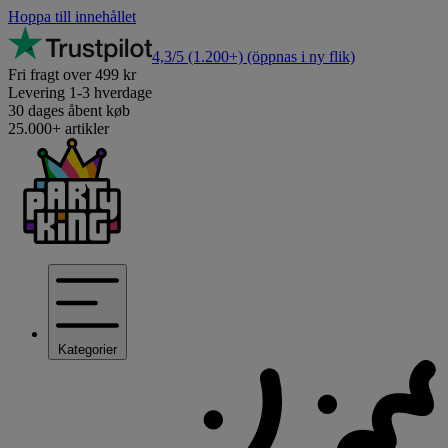
Hoppa till innehållet
4,3/5
(1.200+)
(öppnas i ny flik)
Fri fragt over 499 kr
Levering 1-3 hverdage
30 dages åbent køb
25.000+ artikler
Kategorier