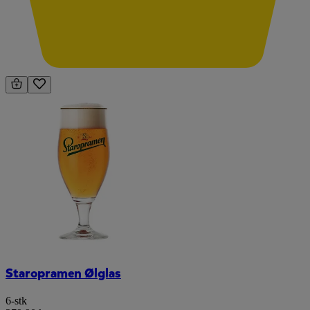
Staropramen Ølglas
6-stk