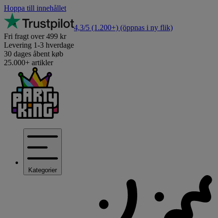
Hoppa till innehållet
4,3/5
(1.200+)
(öppnas i ny flik)
Fri fragt over 499 kr
Levering 1-3 hverdage
30 dages åbent køb
25.000+ artikler
Kategorier