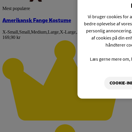
Mest populære
Vi bruger cookies for a
Amerikansk Fange Kostume
bedre oplevelse af vores
personlig annoncering.
X-Small
,
Small
,
Medium
,
Large
,
X-Large
,
XX-Large
af cookies på din enh
169,90 kr
håndterer coo
Læs gerne mere om, 
COOKIE-IN