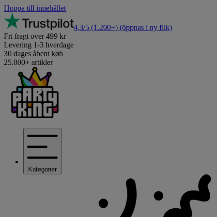
Hoppa till innehållet
4,3/5
(1.200+)
(öppnas i ny flik)
Fri fragt over 499 kr
Levering 1-3 hverdage
30 dages åbent køb
25.000+ artikler
Kategorier