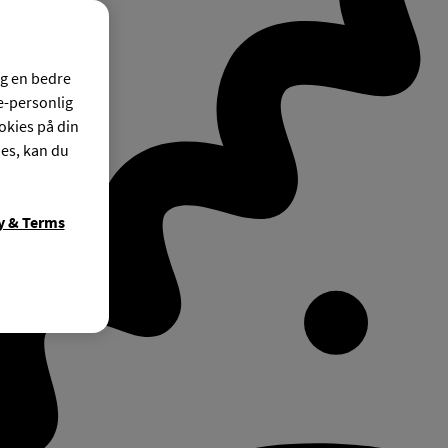
og en bedre
ke-personlig
okies på din
ies, kan du
y & Terms