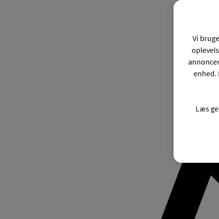
Vi bruge
oplevels
annonceri
enhed. 
Læs ge