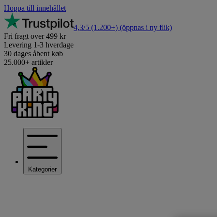
Hoppa till innehållet
4,3/5
(1.200+)
(öppnas i ny flik)
Fri fragt over 499 kr
Levering 1-3 hverdage
30 dages åbent køb
25.000+ artikler
Kategorier