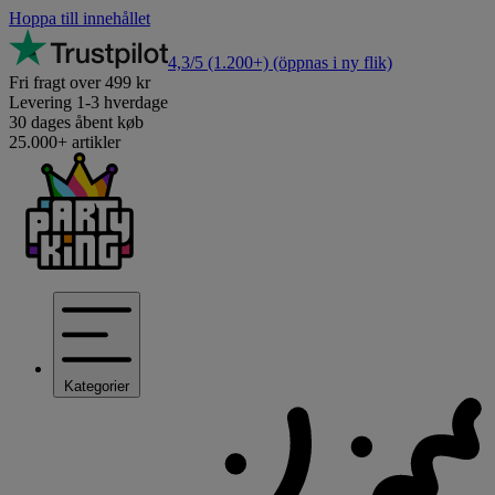
Hoppa till innehållet
4,3/5
(1.200+)
(öppnas i ny flik)
Fri fragt over 499 kr
Levering 1-3 hverdage
30 dages åbent køb
25.000+ artikler
Kategorier