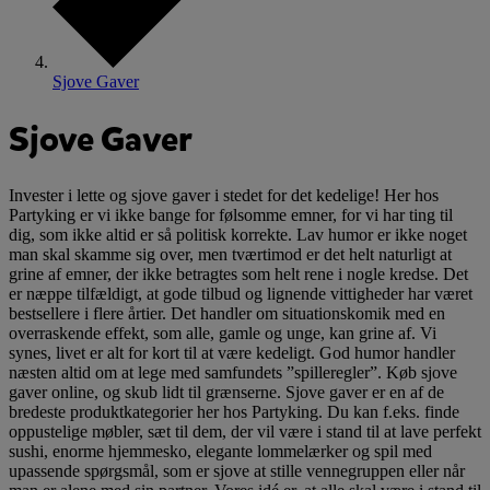
Sjove Gaver
Sjove Gaver
Invester i lette og sjove gaver i stedet for det kedelige! Her hos
Partyking er vi ikke bange for følsomme emner, for vi har ting til
dig, som ikke altid er så politisk korrekte. Lav humor er ikke noget
man skal skamme sig over, men tværtimod er det helt naturligt at
grine af emner, der ikke betragtes som helt rene i nogle kredse. Det
er næppe tilfældigt, at gode tilbud og lignende vittigheder har været
bestsellere i flere årtier. Det handler om situationskomik med en
overraskende effekt, som alle, gamle og unge, kan grine af. Vi
synes, livet er alt for kort til at være kedeligt. God humor handler
næsten altid om at lege med samfundets ”spilleregler”. Køb sjove
gaver online, og skub lidt til grænserne. Sjove gaver er en af de
bredeste produktkategorier her hos Partyking. Du kan f.eks. finde
oppustelige møbler, sæt til dem, der vil være i stand til at lave perfekt
sushi, enorme hjemmesko, elegante lommelærker og spil med
upassende spørgsmål, som er sjove at stille vennegruppen eller når