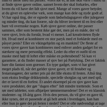
man er alene med sin partner. Vores idé er, at alle skal være i stand til
at finde sjove gaver online, uanset hvem der skal forkæles, eller
hvem du vil have det lidt sjovt med. Mange af vores gaver betyder,
at du giver en oplevelse væk, som mange kan dele og nyde godt af.
Vi har også ting, der er egnede som fødselsdagsgaver eller julegaver
og mindre ting, du kan forære, når du bliver inviteret til en fest eller
bare vil overraske nogen. Køb sjove gaver online, der passer
sammen, eller som bestemt ikke gør det, men på en måde, der vil
være sjovt, hvis du forstår, hvad vi mener. Lad kreativiteten flyde
frit. Hvad med at kombinere en stor paryk med et forklæde med en
påsyet penis? Eller en vikingehjelm og en mankini? De fleste af
vores sjove gaver kan kombineres med enhver anden gadget for en
stærkere og mere personlig effekt. Leder du efter et outfit til en
maske med højt til loftet eller måske en polterabend? Så kan vi
garantere, at du finder masser af sjov her på Partyking. Det er faktisk
bare din fantasi som grænser. En type gadget, som vi har givet
meget plads til, når det gælder sjove gaver, er til festaber og
festarrangører, der sætter pris på det lille ekstra til festen. Altså ting
som ekstra festlige drikkepinde, specielle shotglas og sæt med spil,
der er lavet til en forfest. Et andet eksempel på en sjov gave kan
være produkter, der gør "dagen efter" lidt mindre trættende. Som et
rør med tabletter, som afhjælper tømmermændene! Det er en klassisk
studenter- og 18-årig gave. Hvis den person, du vil give en gave til,
ikke synes, det er passende at gå helt amok i hverdagen, kan han
eller hun jo gøre det på ferien i stedet? Det er ofte nødvendigt at tage