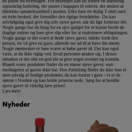
en pause fra hverdagen. For eksempel kan du forære en mærkelig
oppustelig badering, der passer i bagagen til enhver, der ønsker at
tiltrække opmærksomhed i poolen. Eller bare en dejlig T-shirt med
en trykt besked, der formidler den rigtige feriefølelse. Du kan
selvfølgelig også give dig selv sjove gaver, når du lige fortjener det.
Nogle gange har du brug for en sjov gadget for at kunne bryde de
daglige rutiner og bare give slip eller for at maksimere afslapningen.
Nogle gange er det svært at finde sjove gaver, måske fordi den
person, du vil give en gave, allerede ser ud til at have det meste.
Nogle mennesker er bare svære at købe gaver til. Det kan også
være, at du ikke rigtig ved, hvad personen ønsker sig. I denne
situation er det ofte en god ide at give noget uventet og komisk.
Blandt vores produkter finder du en masse sjove gaver, som
modtageren af gaven ikke har. Hos Partyking finder du ikke kun et
stort udvalg af festlige produkter, du kan forære i gave - vi er de
største i Norden og kan holde priserne nede. Sørg for at bestille
sjove gaver til virkelig lave priser!
Læs mere
Nyheder