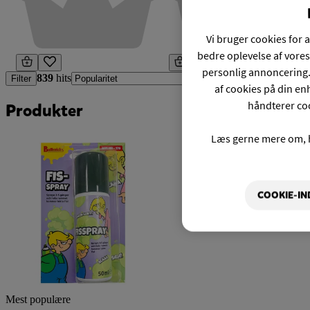
Vi bruger cookies for a
bedre oplevelse af vores
personlig annoncering.
839
hits
Filter
af cookies på din enh
håndterer coo
Produkter
Læs gerne mere om, 
COOKIE-IN
Mest populære