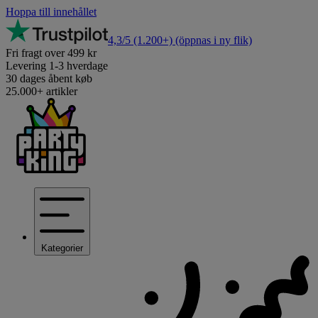
Hoppa till innehållet
4,3/5
(1.200+)
(öppnas i ny flik)
Fri fragt over 499 kr
Levering 1-3 hverdage
30 dages åbent køb
25.000+ artikler
Kategorier