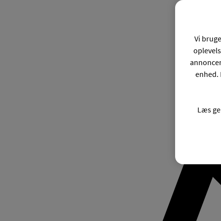
Vi bruge
oplevels
annonceri
enhed. 
Læs ge