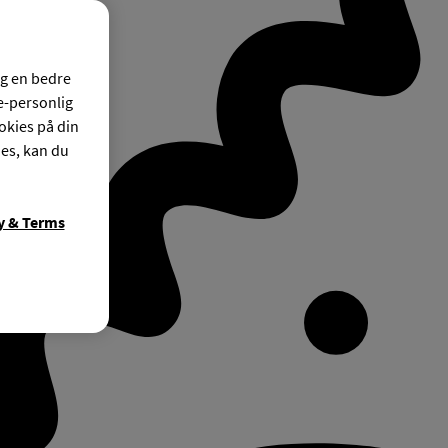
og en bedre
ke-personlig
okies på din
ies, kan du
y & Terms