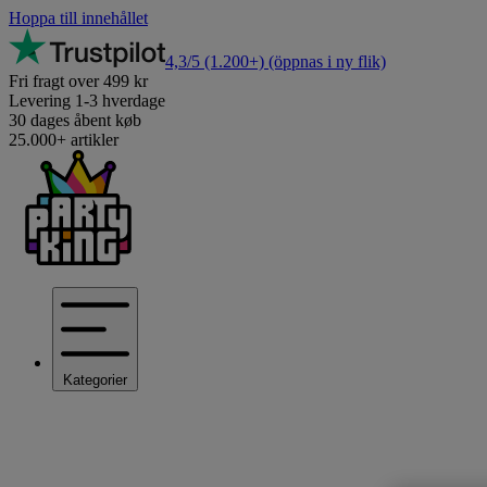
Hoppa till innehållet
4,3/5
(1.200+)
(öppnas i ny flik)
Fri fragt over 499 kr
Levering 1-3 hverdage
30 dages åbent køb
25.000+ artikler
Kategorier