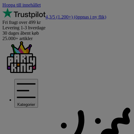
Hoppa till innehållet
4,3/5
(1.200+)
(öppnas i ny flik)
Fri fragt over 499 kr
Levering 1-3 hverdage
30 dages åbent køb
25.000+ artikler
Kategorier