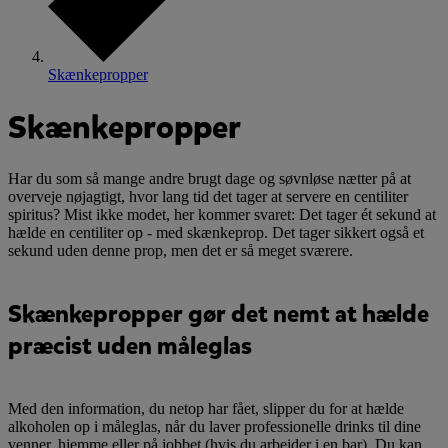
Skænkepropper
Skænkepropper
Har du som så mange andre brugt dage og søvnløse nætter på at
overveje nøjagtigt, hvor lang tid det tager at servere en centiliter
spiritus? Mist ikke modet, her kommer svaret: Det tager ét sekund at
hælde en centiliter op - med skænkeprop. Det tager sikkert også et
sekund uden denne prop, men det er så meget sværere.
Skænkepropper gør det nemt at hælde
præcist uden måleglas
Med den information, du netop har fået, slipper du for at hælde
alkoholen op i måleglas, når du laver professionelle drinks til dine
venner, hjemme eller på jobbet (hvis du arbejder i en bar). Du kan