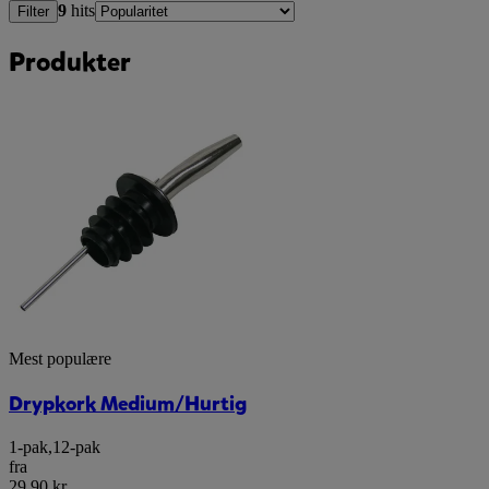
9
hits
Filter
Produkter
Mest populære
Drypkork Medium/Hurtig
1-pak
,
12-pak
fra
29,90 kr