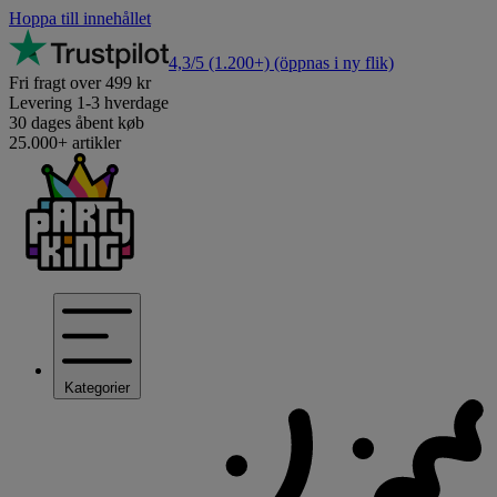
Hoppa till innehållet
4,3/5
(1.200+)
(öppnas i ny flik)
Fri fragt over 499 kr
Levering 1-3 hverdage
30 dages åbent køb
25.000+ artikler
Kategorier