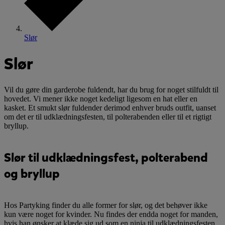
Slør
Slør
Vil du gøre din garderobe fuldendt, har du brug for noget stilfuldt til
hovedet. Vi mener ikke noget kedeligt ligesom en hat eller en
kasket. Et smukt slør fuldender derimod enhver bruds outfit, uanset
om det er til udklædningsfesten, til polterabenden eller til et rigtigt
bryllup.
Slør til udklædningsfest, polterabend
og bryllup
Hos Partyking finder du alle former for slør, og det behøver ikke
kun være noget for kvinder. Nu findes der endda noget for manden,
hvis han ønsker at klæde sig ud som en ninja til udklædningsfesten.