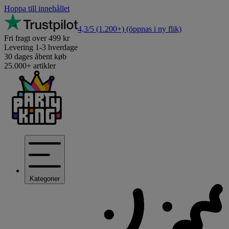
Hoppa till innehållet
4,3/5
(1.200+)
(öppnas i ny flik)
Fri fragt over 499 kr
Levering 1-3 hverdage
30 dages åbent køb
25.000+ artikler
Kategorier