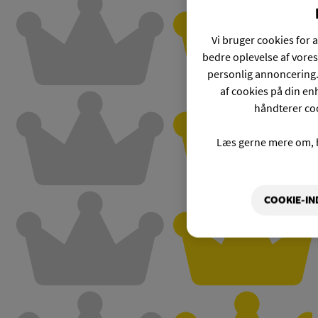
Vi bruger cookies for a
bedre oplevelse af vores
personlig annoncering.
af cookies på din enh
håndterer coo
Læs gerne mere om, 
COOKIE-IN