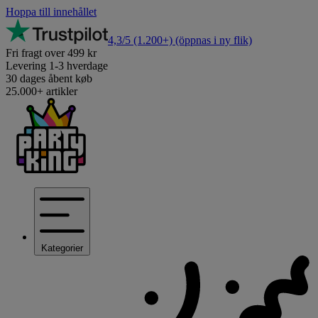
Hoppa till innehållet
4,3/5
(1.200+)
(öppnas i ny flik)
Fri fragt over 499 kr
Levering 1-3 hverdage
30 dages åbent køb
25.000+ artikler
Kategorier