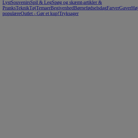
Lyst
Souvenirs
Spil & Leg
Spøg og skæmt-artikler &
Pranks
Teknik
Tøj
Temaer
Begivenhed
Børnefødselsdag
Farver
Gaver
Høj
populære
Outlet - Gør et kup!
Tryksager