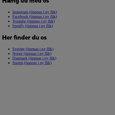
Hæng ud med os
Instagram
(öppnas i ny flik)
Facebook
(öppnas i ny flik)
Youtube
(öppnas i ny flik)
Spotify
(öppnas i ny flik)
Her finder du os
Sverige
(öppnas i ny flik)
Norge
(öppnas i ny flik)
Danmark
(öppnas i ny flik)
Suomi
(öppnas i ny flik)