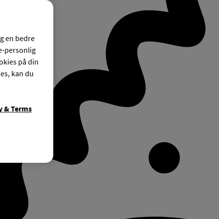
og en bedre
ke-personlig
okies på din
ies, kan du
y & Terms