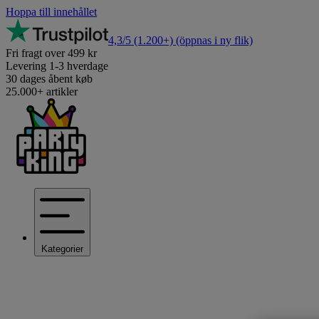
Hoppa till innehållet
4,3/5
(1.200+)
(öppnas i ny flik)
Fri fragt over 499 kr
Levering 1-3 hverdage
30 dages åbent køb
25.000+ artikler
Kategorier