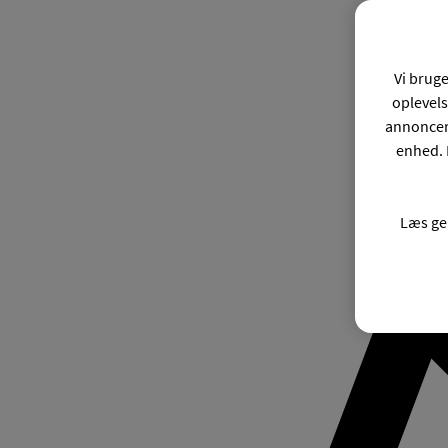
Vi bruge
oplevels
annonceri
enhed. 
Læs ge