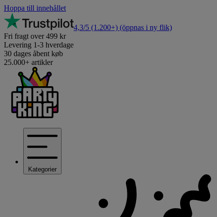
Hoppa till innehållet
4,3/5
(1.200+)
(öppnas i ny flik)
Fri fragt over 499 kr
Levering 1-3 hverdage
30 dages åbent køb
25.000+ artikler
Kategorier