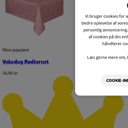
Vi bruger cookies for a
bedre oplevelse af vores
personlig annoncering.
af cookies på din enh
håndterer coo
Mest populære
Læs gerne mere om, 
Voksdug Rødternet
34,90 kr
COOKIE-IN