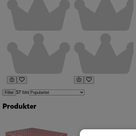
57
hits
Filter
Produkter