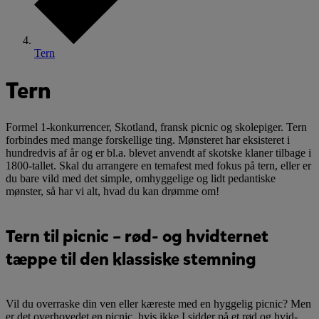
Tern
Tern
Formel 1-konkurrencer, Skotland, fransk picnic og skolepiger. Tern
forbindes med mange forskellige ting. Mønsteret har eksisteret i
hundredvis af år og er bl.a. blevet anvendt af skotske klaner tilbage i
1800-tallet. Skal du arrangere en temafest med fokus på tern, eller er
du bare vild med det simple, omhyggelige og lidt pedantiske
mønster, så har vi alt, hvad du kan drømme om!
Tern til picnic – rød- og hvidternet
tæppe til den klassiske stemning
Vil du overraske din ven eller kæreste med en hyggelig picnic? Men
er det overhovedet en picnic, hvis ikke I sidder på et rød og hvid-