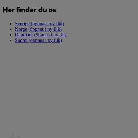
Her finder du os
Sverige
(öppnas i ny flik)
Norge
(öppnas i ny flik)
Danmark
(öppnas i ny flik)
Suomi
(öppnas i ny flik)