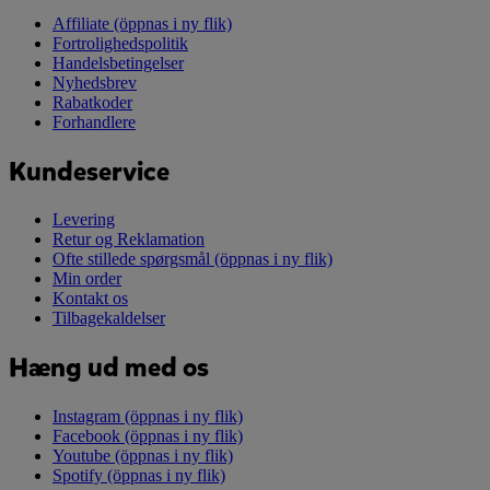
Affiliate
(öppnas i ny flik)
Fortrolighedspolitik
Handelsbetingelser
Nyhedsbrev
Rabatkoder
Forhandlere
Kundeservice
Levering
Retur og Reklamation
Ofte stillede spørgsmål
(öppnas i ny flik)
Min order
Kontakt os
Tilbagekaldelser
Hæng ud med os
Instagram
(öppnas i ny flik)
Facebook
(öppnas i ny flik)
Youtube
(öppnas i ny flik)
Spotify
(öppnas i ny flik)