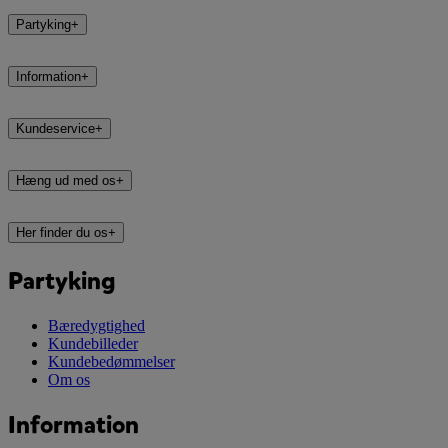
Partyking
+
Information
+
Kundeservice
+
Hæng ud med os
+
Her finder du os
+
Partyking
Bæredygtighed
Kundebilleder
Kundebedømmelser
Om os
Information