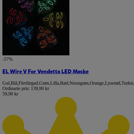
-57%
EL Wire V For Vendetta LED Maske
Gul
,
Blå
,
Flerfärgad
,
Grøn
,
Lilla
,
Rød
,
Neongrøn
,
Orange
,
Lyserød
,
Turkis
Ordinarie pris:
139,90 kr
59,90 kr