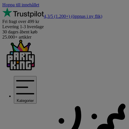
Hoppa till innehållet
4,3/5
(1.200+)
(öppnas i ny flik)
Fri fragt over 499 kr
Levering 1-3 hverdage
30 dages åbent køb
25.000+ artikler
Kategorier