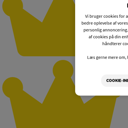
Vi bruger cookies for a
bedre oplevelse af vores
personlig annoncering.
af cookies på din enh
håndterer coo
Læs gerne mere om, 
COOKIE-IN