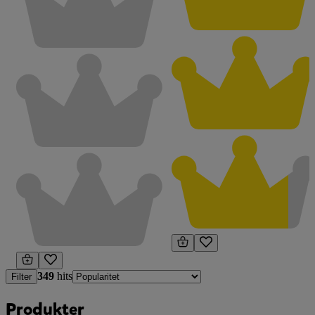
349
hits
Filter
Produkter