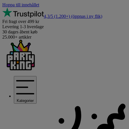
Hoppa till innehållet
4,3/5
(1.200+)
(öppnas i ny flik)
Fri fragt over 499 kr
Levering 1-3 hverdage
30 dages åbent køb
25.000+ artikler
Kategorier