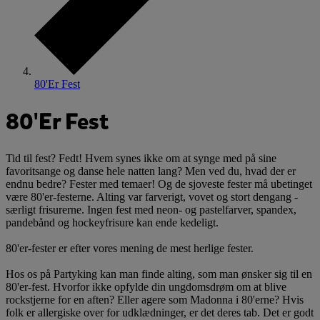
80'Er Fest
80'Er Fest
Tid til fest? Fedt! Hvem synes ikke om at synge med på sine
favoritsange og danse hele natten lang? Men ved du, hvad der er
endnu bedre? Fester med temaer! Og de sjoveste fester må ubetinget
være 80'er-festerne. Alting var farverigt, vovet og stort dengang -
særligt frisurerne. Ingen fest med neon- og pastelfarver, spandex,
pandebånd og hockeyfrisure kan ende kedeligt.
80'er-fester er efter vores mening de mest herlige fester.
Hos os på Partyking kan man finde alting, som man ønsker sig til en
80'er-fest. Hvorfor ikke opfylde din ungdomsdrøm om at blive
rockstjerne for en aften? Eller agere som Madonna i 80'erne? Hvis
folk er allergiske over for udklædninger, er det deres tab. Det er godt