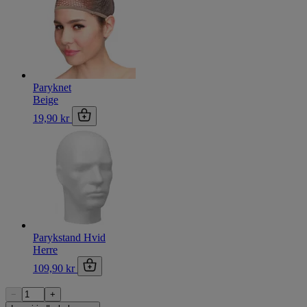
Paryknet
Beige
19,90 kr
Parykstand Hvid
Herre
109,90 kr
−
+