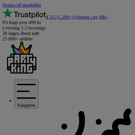
Hoppa till innehållet
4,3/5
(1.200+)
(öppnas i ny flik)
Fri fragt over 499 kr
Levering 1-3 hverdage
30 dages åbent køb
25.000+ artikler
Kategorier