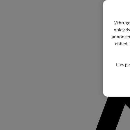
Vi bruge
oplevels
annonceri
enhed. 
Læs ge