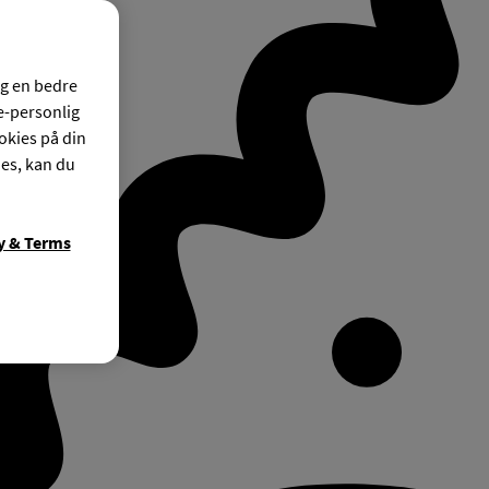
og en bedre
ke-personlig
okies på din
ies, kan du
y & Terms