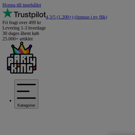
Hoppa till innehållet
4,3/5
(1.200+)
(öppnas i ny flik)
Fri fragt over 499 kr
Levering 1-3 hverdage
30 dages åbent køb
25.000+ artikler
Kategorier