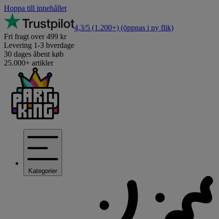
Hoppa till innehållet
4,3/5
(1.200+)
(öppnas i ny flik)
Fri fragt over 499 kr
Levering 1-3 hverdage
30 dages åbent køb
25.000+ artikler
Kategorier