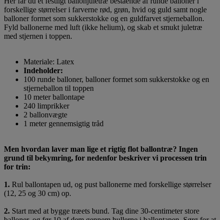
Her får du et festligt ballonjuletræ bestående af runde balloner i
forskellige størrelser i farverne rød, grøn, hvid og guld samt nogle
balloner formet som sukkerstokke og en guldfarvet stjerneballon.
Fyld ballonerne med luft (ikke helium), og skab et smukt juletræ
med stjernen i toppen.
Materiale: Latex
Indeholder:
100 runde balloner, balloner formet som sukkerstokke og en
stjerneballon til toppen
10 meter ballontape
240 limprikker
2 ballonvægte
1 meter gennemsigtig tråd
Men hvordan laver man lige et rigtig flot ballontræ? Ingen
grund til bekymring, for nedenfor beskriver vi processen trin
for trin:
1.
Rul ballontapen ud, og pust ballonerne med forskellige størrelser
(12, 25 og 30 cm) op.
2.
Start med at bygge træets bund. Tag dine 30-centimeter store
balloner, og før 10 af dem gennem hullerne i ballontapen. Sørg for at