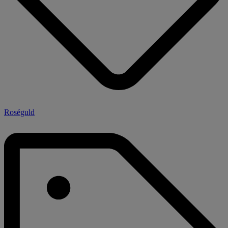
Roséguld