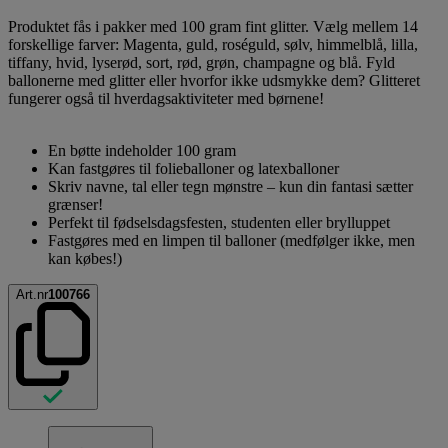
Produktet fås i pakker med 100 gram fint glitter. Vælg mellem 14
forskellige farver: Magenta, guld, roséguld, sølv, himmelblå, lilla,
tiffany, hvid, lyserød, sort, rød, grøn, champagne og blå. Fyld
ballonerne med glitter eller hvorfor ikke udsmykke dem? Glitteret
fungerer også til hverdagsaktiviteter med børnene!
En bøtte indeholder 100 gram
Kan fastgøres til folieballoner og latexballoner
Skriv navne, tal eller tegn mønstre – kun din fantasi sætter
grænser!
Perfekt til fødselsdagsfesten, studenten eller brylluppet
Fastgøres med en limpen til balloner (medfølger ikke, men
kan købes!)
Art.nr
100766