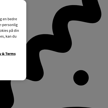
og en bedre
ke-personlig
okies på din
ies, kan du
y & Terms