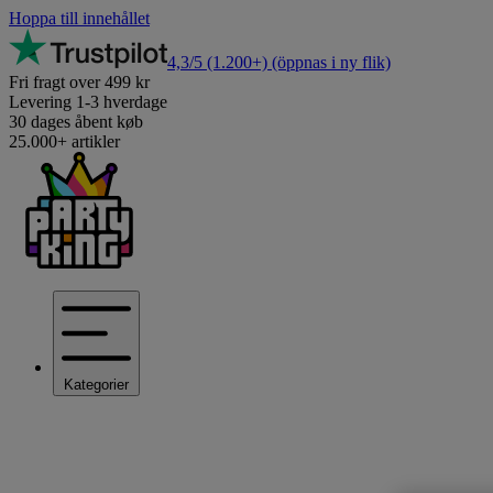
Hoppa till innehållet
4,3/5
(1.200+)
(öppnas i ny flik)
Fri fragt over 499 kr
Levering 1-3 hverdage
30 dages åbent køb
25.000+ artikler
Kategorier