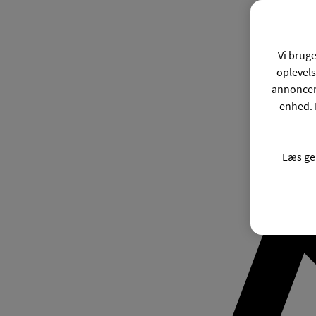
Vi bruge
oplevels
annonceri
enhed. 
Læs ge