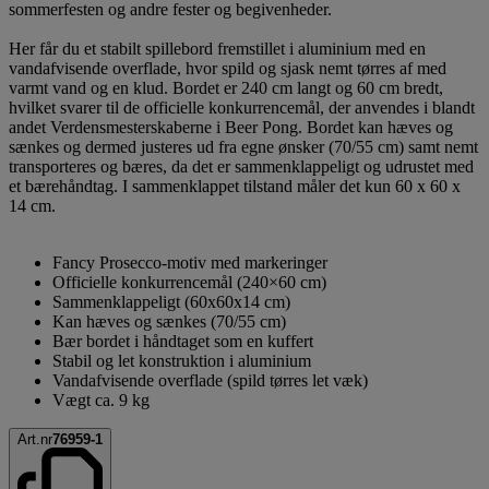
sommerfesten og andre fester og begivenheder.
Her får du et stabilt spillebord fremstillet i aluminium med en
vandafvisende overflade, hvor spild og sjask nemt tørres af med
varmt vand og en klud. Bordet er 240 cm langt og 60 cm bredt,
hvilket svarer til de officielle konkurrencemål, der anvendes i blandt
andet Verdensmesterskaberne i Beer Pong. Bordet kan hæves og
sænkes og dermed justeres ud fra egne ønsker (70/55 cm) samt nemt
transporteres og bæres, da det er sammenklappeligt og udrustet med
et bærehåndtag. I sammenklappet tilstand måler det kun 60 x 60 x
14 cm.
Fancy Prosecco-motiv med markeringer
Officielle konkurrencemål (240×60 cm)
Sammenklappeligt (60x60x14 cm)
Kan hæves og sænkes (70/55 cm)
Bær bordet i håndtaget som en kuffert
Stabil og let konstruktion i aluminium
Vandafvisende overflade (spild tørres let væk)
Vægt ca. 9 kg
Art.nr
76959-1