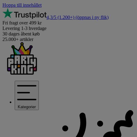
Hoppa till innehållet
4,3/5
(1.200+)
(öppnas i ny flik)
Fri fragt over 499 kr
Levering 1-3 hverdage
30 dages åbent køb
25.000+ artikler
Kategorier