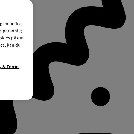
og en bedre
ke-personlig
okies på din
ies, kan du
y & Terms