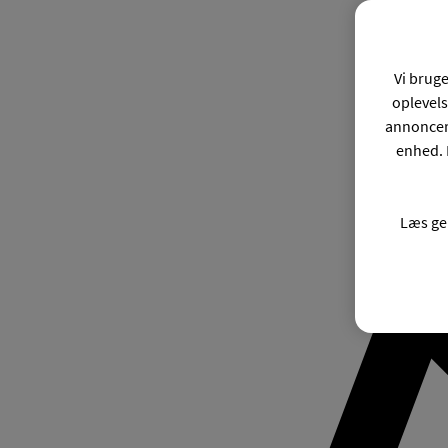
Vi bruge
oplevels
annonceri
enhed. 
Læs ge