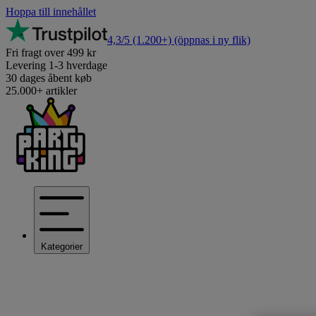
Hoppa till innehållet
4,3/5
(1.200+)
(öppnas i ny flik)
Fri fragt over 499 kr
Levering 1-3 hverdage
30 dages åbent køb
25.000+ artikler
Kategorier