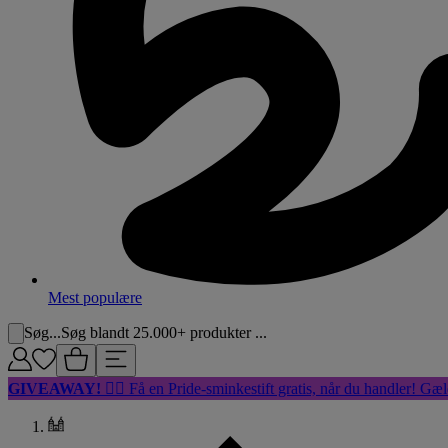
Mest populære
Søg...
Søg blandt 25.000+ produkter ...
GIVEAWAY!
🏳️‍🌈 Få en Pride-sminkestift gratis, når du handler! Gæl